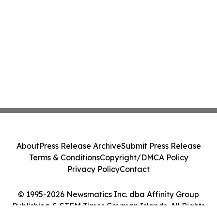
About
Press Release Archive
Submit Press Release
Terms & Conditions
Copyright/DMCA Policy
Privacy Policy
Contact
© 1995-2026 Newsmatics Inc. dba Affinity Group
Publishing & STEM Times Cayman Islands. All Rights