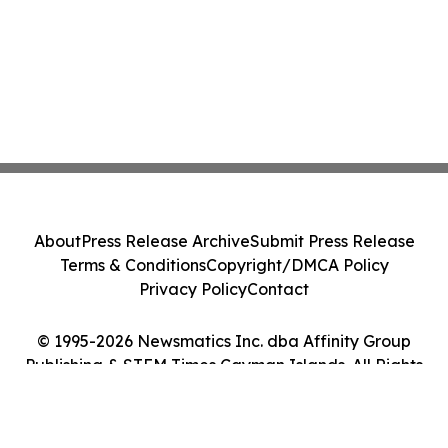
About
Press Release Archive
Submit Press Release
Terms & Conditions
Copyright/DMCA Policy
Privacy Policy
Contact
© 1995-2026 Newsmatics Inc. dba Affinity Group
Publishing & STEM Times Cayman Islands. All Rights
Reserved.
Cookie Settings / Your Privacy Choices