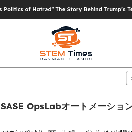
ics of Hatred”
The Story Behind Trump’s Terrible
)、SASE OpsLabオートメ