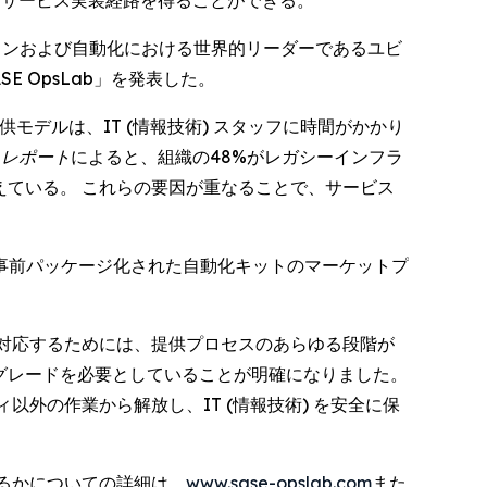
なサービス実装経路を得ることができる。
ーケストレーションおよび自動化における世界的リーダーであるユビ
 OpsLab」を発表した。
モデルは、IT (情報技術) スタッフに時間がかかり
・レポート
によると、組織の48%がレガシーインフラ
えている。 これらの要因が重なることで、サービス
豊富な事前パッケージ化された自動化キットのマーケットプ
成長に対応するためには、提供プロセスのあらゆる段階が
プグレードを必要としていることが明確になりました。
以外の作業から解放し、IT (情報技術) を安全に保
するかについての詳細は、
www.sase-opslab.com
また