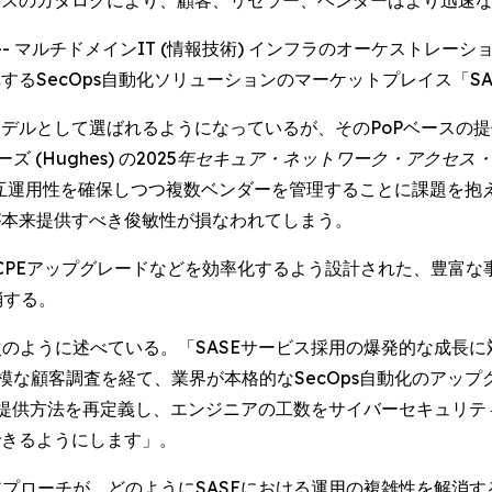
ケースのカタログにより、顧客、リセラー、ベンダーはより迅速
NEWSWIRE) -- マルチドメインIT (情報技術) インフラのオ
るSecOps自動化ソリューションのマーケットプレイス「SASE
デルとして選ばれるようになっているが、そのPoPベースの提供
(Hughes) の
2025年セキュア・ネットワーク・アクセス
互運用性を確保しつつ複数ベンダーを管理することに課題を抱
が本来提供すべき俊敏性が損なわれてしまう。
E移行、CPEアップグレードなどを効率化するよう設計された、
消する。
uli) は次のように述べている。「SASEサービス採用の爆発的な
模な顧客調査を経て、業界が本格的なSecOps自動化のアッ
SEの提供方法を再定義し、エンジニアの工数をサイバーセキュリティ
できるようにします」。
トのアプローチが、どのようにSASEにおける運用の複雑性を解消