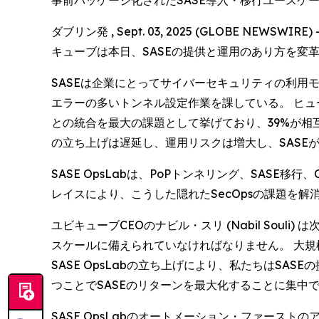
事前パッケージ化されたSASE導入・移行ユース
ダブリン発 , Sept. 03, 2025 (GLOBE 
キューブは本日、SASEの提供と運用のあり方を変革す
SASEは企業にとってサイバーセキュリティの利用モ
エラーの多いトンネル設定作業を課している。 ヒューズ 
との統合を最大の課題として挙げており、39%が相
の立ち上げは遅延し、運用リスクは増大し、SASE
SASE OpsLabは、PoPトンネリング、SAS
レイスにより、こうした隠れたSecOpsの課題を解
ユビキューブCEOのナビル・スリ (Nabil So
スケールに備えられていなければなりません。 大規
SASE OpsLabの立ち上げにより、私たちはSA
つことでSASEのリターンを最大化することに集中
SASE OpsLabのオートメーション・ファース