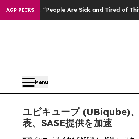
gan Win: “People Are Sick and Tired of This Polit
AGP PICKS
Menu
ユビキューブ (UBiqube
表、SASE提供を加速