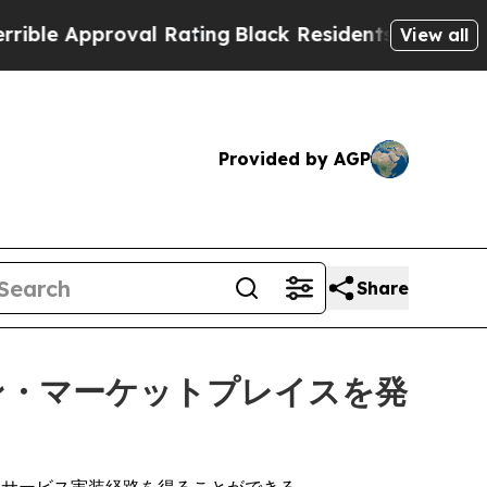
 Approval Rating
Black Residents Warned of Abus
View all
Provided by AGP
Share
ーション・マーケットプレイスを発