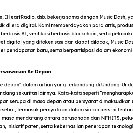
e, IHeartRadio, dsb. bekerja sama dengan Music Dash, ya
usik di era digital. Kami memberdayakan para artis, prod
erbasis AI, verifikasi berbasis blockchain, serta pelaca
t digital yang ditokenisasi dan dapat dilacak, Music D
endapatan baru, serta berpartisipasi dalam ekonomi musik
Berwawasan Ke Depan
 ke depan" dalam artian yang terkandung di Undang-Unda
dang sekuritas lainnya. Kata-kata seperti "mengharapkan
gkapan serupa di masa depan atau bersyarat dimaksudkan
sebut, termasuk pernyataan dalam siaran pers ini tenta
di masa mendatang antara perusahaan dan NFHITS, peluang
n, inisiatif paten, serta keberhasilan penerapan teknolo