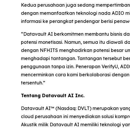
Kedua perusahaan juga sedang mempertimbangkan
dengan memanfaatkan teknologi nada ADIO mili
informasi ke perangkat pendengar berisi penawa
“Datavault AI berkomitmen membantu bisnis d
potensi monetisasi. Namun, semua itu diawali d
dengan NFHITS menghadirkan potensi besar untu
menghadapi tantangan. Tantangan tersebut beru
penggunaan tanpa izin. Penerapan VerifyU, ADI
mencerminkan cara kami berkolaborasi dengan 
tersentuh.”
Tentang Datavault AI Inc.
Datavault AI™ (Nasdaq: DVLT) merupakan yang t
cloud perusahaan ini menyediakan solusi kompre
Akustik milik Datavault AI memiliki teknologi 