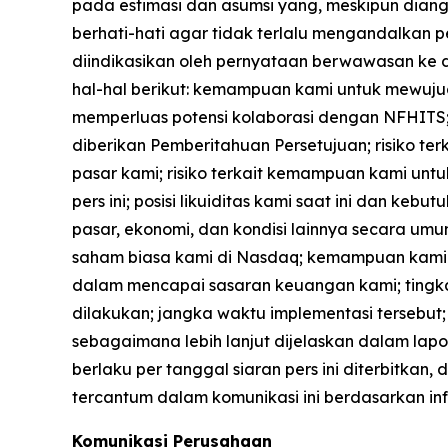
pada estimasi dan asumsi yang, meskipun dian
berhati-hati agar tidak terlalu mengandalkan p
diindikasikan oleh pernyataan berwawasan ke d
hal-hal berikut: kemampuan kami untuk mewuju
memperluas potensi kolaborasi dengan NFHITS;
diberikan Pemberitahuan Persetujuan; risiko t
pasar kami; risiko terkait kemampuan kami un
pers ini; posisi likuiditas kami saat ini dan 
pasar, ekonomi, dan kondisi lainnya secara 
saham biasa kami di Nasdaq; kemampuan kami 
dalam mencapai sasaran keuangan kami; tingkat 
dilakukan; jangka waktu implementasi tersebut; r
sebagaimana lebih lanjut dijelaskan dalam lapo
berlaku per tanggal siaran pers ini diterbitk
tercantum dalam komunikasi ini berdasarkan in
Komunikasi Perusahaan