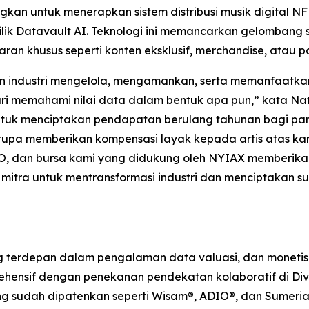
 untuk menerapkan sistem distribusi musik digital NFHIT
k Datavault AI. Teknologi ini memancarkan gelombang 
ran khusus seperti konten eksklusif, merchandise, atau 
an industri mengelola, mengamankan, serta memanfaatk
ari memahami nilai data dalam bentuk apa pun,” kata Na
k menciptakan pendapatan berulang tahunan bagi para a
pa memberikan kompensasi layak kepada artis atas karya
O, dan bursa kami yang didukung oleh NYIAX memberikan 
mitra untuk mentransformasi industri dan menciptakan 
erdepan dalam pengalaman data valuasi, dan monetisasi
hensif dengan penekanan pendekatan kolaboratif di Divisi
yang sudah dipatenkan seperti Wisam®, ADIO®, dan Sumeria