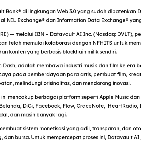
t Bank® di lingkungan Web 3.0 yang sudah dipatenkan Da
ional NIL Exchange® dan Information Data Exchange® ya
-- melalui IBN – Datavault AI Inc. (Nasdaq: DVLT), pemi
mkan telah memulai kolaborasi dengan NFHITS untuk meme
 dan konten yang berbasis blockhain milik sendiri.
ic Dash, adalah membawa industri musik dan film ke era
ercaya pada pemberdayaan para artis, pembuat film, krea
an, melindungi orisinalitas, dan mendorong inovasi.
ini mencakup berbagai platform seperti Apple Music dan i
Belanda, DiGi, Facebook, Flow, GraceNote, iHeartRadio, 
idal, dan masih banyak lagi.
membuat sistem monetisasi yang adil, transparan, dan o
g, dan bursa. Untuk mempercepat proses ini, Datavault A