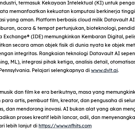
ndustri, termasuk Kekayaan Intelektual (KI) untuk pengat
u Data memanfaatkan kekuatan komputasi berkinerja tingg
 yang aman. Platform berbasis cloud milik Datavault AI m
buran, acara & tempat pertunjukan, bioteknologi, pendidi
ta Exchange® (IDE) memungkinkan Kembaran Digital, pelise
tkan secara aman objek fisik di dunia nyata ke objek m
gan integritas. Rangkaian teknologi Datavault AI sepe
g, ML), integrasi pihak ketiga, analisis detail, otomati
 Pennsylvania. Pelajari selengkapnya di
www.dvlt.ai
.
musik dan film ke era berikutnya, masa yang memungkinka
a artis, pembuat film, kreator, dan pengusaha di selur
as, dan mendorong inovasi. AI bukan alat yang akan meng
kan proses kreatif lebih lancar, adil, dan menyenangkan
ri lebih lanjut di
https://www.nfhits.com