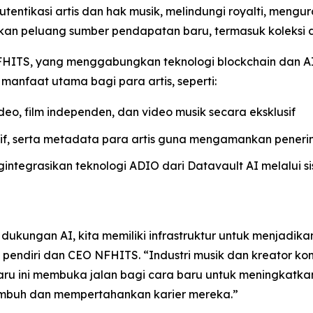
ntikasi artis dan hak musik, melindungi royalti, mengur
takan peluang sumber pendapatan baru, termasuk koleksi di
an NFHITS, yang menggabungkan teknologi blockchain dan
manfaat utama bagi para artis, seperti:
eo, film independen, dan video musik secara eksklusif
tif, serta metadata para artis guna mengamankan peneri
ntegrasikan teknologi ADIO dari Datavault AI melalui s
ukungan AI, kita memiliki infrastruktur untuk menjadikan
i, pendiri dan CEO NFHITS. “Industri musik dan kreator k
u ini membuka jalan bagi cara baru untuk meningkatka
umbuh dan mempertahankan karier mereka.”