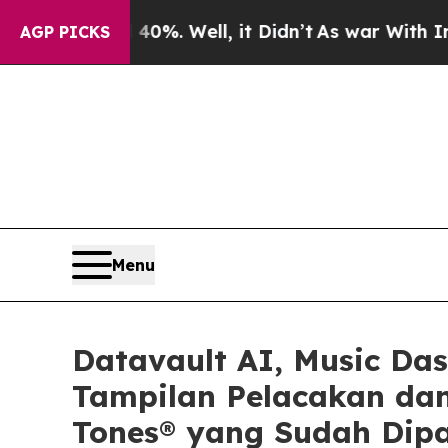
40%. Well, it Didn’t
As war With Iran Drove oil
AGP PICKS
Menu
Datavault AI, Music Da
Tampilan Pelacakan dan
Tones® yang Sudah Dipa