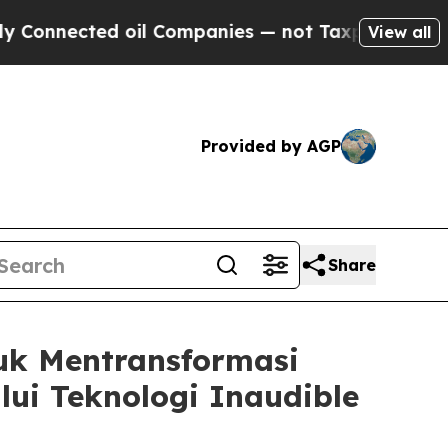
d oil Companies — not Taxpayers — the Chance to
View all
Provided by AGP
Share
uk Mentransformasi
ui Teknologi Inaudible