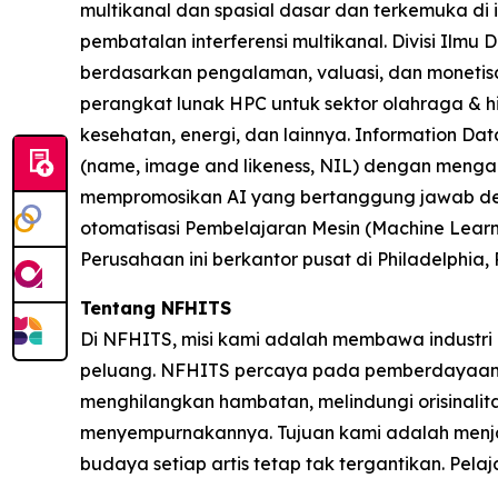
multikanal dan spasial dasar dan terkemuka di i
pembatalan interferensi multikanal. Divisi Ilm
berdasarkan pengalaman, valuasi, dan monetisasi
perangkat lunak HPC untuk sektor olahraga & hi
kesehatan, energi, dan lainnya. Information Da
(name, image and likeness, NIL) dengan mengai
mempromosikan AI yang bertanggung jawab den
otomatisasi Pembelajaran Mesin (Machine Learnin
Perusahaan ini berkantor pusat di Philadelphia,
Tentang NFHITS
Di NFHITS, misi kami adalah membawa industri 
peluang. NFHITS percaya pada pemberdayaan par
menghilangkan hambatan, melindungi orisinalit
menyempurnakannya. Tujuan kami adalah menjadi
budaya setiap artis tetap tak tergantikan. Pelaja