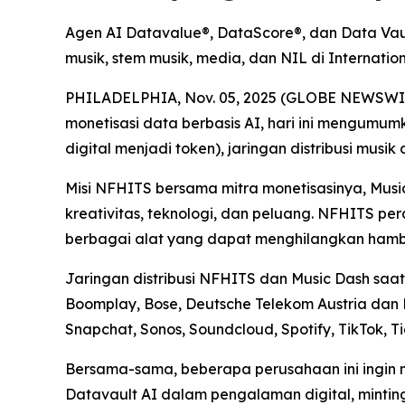
Agen AI Datavalue®, DataScore®, dan Data Vaul
musik, stem musik, media, dan NIL di Internat
PHILADELPHIA, Nov. 05, 2025 (GLOBE NEWSWIRE) 
monetisasi data berbasis AI, hari ini mengumu
digital menjadi token), jaringan distribusi musik
Misi NFHITS bersama mitra monetisasinya, Mus
kreativitas, teknologi, dan peluang. NFHITS p
berbagai alat yang dapat menghilangkan hambat
Jaringan distribusi NFHITS dan Music Dash saat 
Boomplay, Bose, Deutsche Telekom Austria dan 
Snapchat, Sonos, Soundcloud, Spotify, TikTok, T
Bersama-sama, beberapa perusahaan ini ingin 
Datavault AI dalam pengalaman digital, mintin