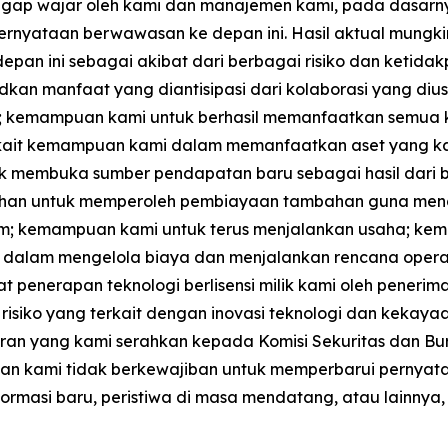
ggap wajar oleh kami dan manajemen kami, pada dasarny
ernyataan berwawasan ke depan ini. Hasil aktual mungki
epan ini sebagai akibat dari berbagai risiko dan ketida
dkan manfaat yang diantisipasi dari kolaborasi yang d
 kemampuan kami untuk berhasil memanfaatkan semua ke
erkait kemampuan kami dalam memanfaatkan aset yang ka
tuk membuka sumber pendapatan baru sebagai hasil dari 
kebutuhan untuk memperoleh pembiayaan tambahan guna men
umum; kemampuan kami untuk terus menjalankan usaha; 
dalam mengelola biaya dan menjalankan rencana opera
penerapan teknologi berlisensi milik kami oleh penerima
isiko yang terkait dengan inovasi teknologi dan kekayaan i
ran yang kami serahkan kepada Komisi Sekuritas dan Burs
an, dan kami tidak berkewajiban untuk memperbarui pern
formasi baru, peristiwa di masa mendatang, atau lainnya