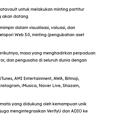
tavault untuk melakukan minting partitur
ng akan datang
mpin dalam visualisasi, valuasi, dan
lopori Web 3.0, minting (pengubahan aset
 berikutnya, masa yang menghadirkan perpaduan
tor, dan pengusaha di seluruh dunia dengan
Tunes, AMI Entertainment, AWA, Bitmoji,
Instagram, iMusica, Naver Live, Shazam,
tomatis yang didukung oleh kemampuan unik
I juga mengintegrasikan VerifyU dan ADIO ke