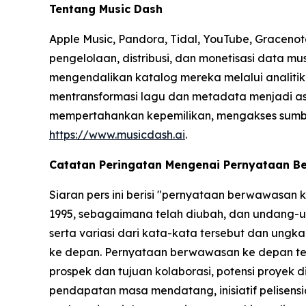
Tentang Music Dash
Apple Music, Pandora, Tidal, YouTube, Gracenot
pengelolaan, distribusi, dan monetisasi data m
mengendalikan katalog mereka melalui analitik b
mentransformasi lagu dan metadata menjadi ase
mempertahankan kepemilikan, mengakses sumber p
https://www.musicdash.ai
.
Catatan Peringatan Mengenai Pernyataan 
Siaran pers ini berisi "pernyataan berwawasan
1995, sebagaimana telah diubah, dan undang-un
serta variasi dari kata-kata tersebut dan un
ke depan. Pernyataan berwawasan ke depan ter
prospek dan tujuan kolaborasi, potensi proyek 
pendapatan masa mendatang, inisiatif pelisensia