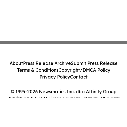
About
Press Release Archive
Submit Press Release
Terms & Conditions
Copyright/DMCA Policy
Privacy Policy
Contact
© 1995-2026 Newsmatics Inc. dba Affinity Group
Publishing & STEM Times Cayman Islands. All Rights
Reserved.
Cookie Settings / Your Privacy Choices